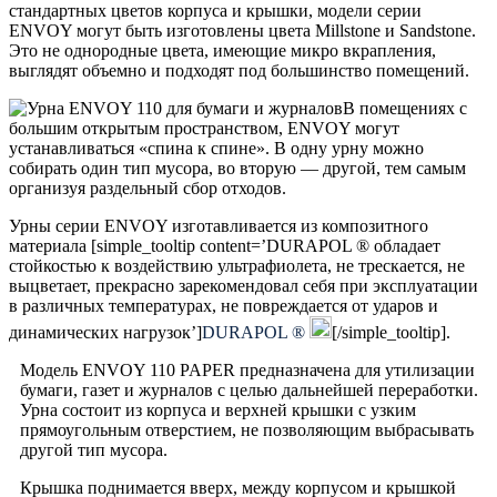
стандартных цветов корпуса и крышки, модели серии
ENVOY могут быть изготовлены цвета Millstone и Sandstone.
Это не однородные цвета, имеющие микро вкрапления,
выглядят объемно и подходят под большинство помещений.
В помещениях с
большим открытым пространством, ENVOY могут
устанавливаться «спина к спине». В одну урну можно
собирать один тип мусора, во вторую — другой, тем самым
организуя раздельный сбор отходов.
Урны серии ENVOY изготавливается из композитного
материала [simple_tooltip content=’DURAPOL ® обладает
стойкостью к воздействию ультрафиолета, не трескается, не
выцветает, прекрасно зарекомендовал себя при эксплуатации
в различных температурах, не повреждается от ударов и
динамических нагрузок’]
DURAPOL ®
[/simple_tooltip].
Модель ENVOY 110 PAPER предназначена для утилизации
бумаги, газет и журналов с целью дальнейшей переработки.
Урна состоит из корпуса и верхней крышки с узким
прямоугольным отверстием, не позволяющим выбрасывать
другой тип мусора.
Крышка поднимается вверх, между корпусом и крышкой