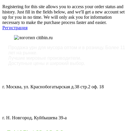
Registering for this site allows you to access your order status and
history. Just fill in the fields below, and we'll get a new account set
up for you in no time. We will only ask you for information
necessary to make the purchase process faster and easier.
Регистрация
Продажа урн для мусора оптом и в розницу. Более 11
лет на рынке.
Лучшие мировые производители.
Доступные цены и широкий выбор.
ОФИС:
г. Москва, ул. Краснобогатырская д.38 стр.2 оф. 18
СКЛАД:
г. Н. Новгород, Куйбышева 39-а