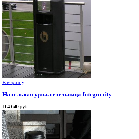
В корзину
Напольная урна-пепельница Integro city
104 640
руб.