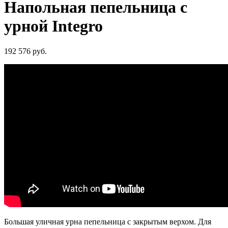
Напольная пепельница с
урной Integro
192 576
руб.
Большая уличная урна пепельница с закрытым верхом. Для