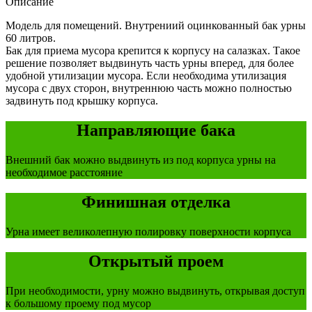
Описание
Модель для помещений. Внутрениий оцинкованный бак урны
60 литров.
Бак для приема мусора крепится к корпусу на салазках. Такое
решение позволяет выдвинуть часть урны вперед, для более
удобной утилизации мусора. Если необходима утилизация
мусора с двух сторон, внутреннюю часть можно полностью
задвинуть под крышку корпуса.
Направляющие бака
Внешний бак можно выдвинуть из под корпуса урны на
необходимое расстояние
Финишная отделка
Урна имеет великолепную полировку поверхности корпуса
Открытый проем
При необходимости, урну можно выдвинуть, открывая доступ
к большому проему под мусор