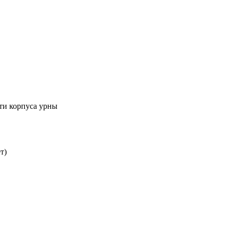
ти корпуса урны
т)