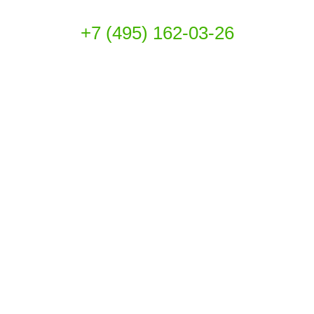
+7 (495) 162-03-26
INFO@CITIBIN.RU
БРЕНДЫ
ДОСТАВКА
ОПЛАТА
ПОЛЕЗНЫЕ СТАТЬИ
КОНТАКТЫ
© 2026
Уличные урны, раздельный сбор мусора,