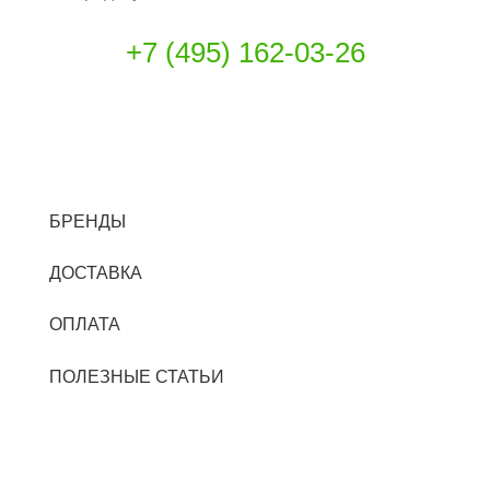
+7 (495) 162-03-26
INFO@CITIBIN.RU
БРЕНДЫ
ДОСТАВКА
ОПЛАТА
ПОЛЕЗНЫЕ СТАТЬИ
КОНТАКТЫ
© 2026
Уличные урны, раздельный сбор мусора,
пепельницы из Европы. CITIBIN.RU
. Все права защищены