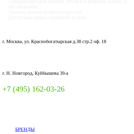
Продажа урн для мусора оптом и в розницу. Более 11
лет на рынке.
Лучшие мировые производители.
Доступные цены и широкий выбор.
ОФИС:
г. Москва, ул. Краснобогатырская д.38 стр.2 оф. 18
СКЛАД:
г. Н. Новгород, Куйбышева 39-а
+7 (495) 162-03-26
INFO@CITIBIN.RU
БРЕНДЫ