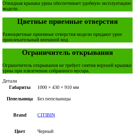
Откидная крышка урны обеспечивает удобную эксплуатацию
модели.
Цветные приемные отверстия
Разноцветные приемные отверстия модели придают урне
привлекательный внешний вид
Ограничитель открывания
Ограничитель открывания не требует снятия верхней крышки
урны при извлечении собранного мусора.
Детали
Габариты
1000 × 430 × 910 мм
Пепельница
Без пепельницы
Brand
CITIBIN
Цвет
Черный